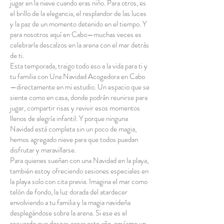
jugar en la nieve cuando eras niño. Para otros, es
el brillo de la elegancia, el resplandor de las luces
y la paz de un momento detenido en el tiempo. Y
para nosotros aquí en Cabo—muchas veces es
celebrarla descalzos en la arena con el mar detrás
de ti.
Esta temporada, traigo todo eso a la vida para ti y
tu familia con Una Navidad Acogedora en Cabo
—directamente en mi estudio. Un espacio que se
siente como en casa, donde podrán reunirse para
jugar, compartir risas y revivir esos momentos
llenos de alegría infantil. Y porque ninguna
Navidad está completa sin un poco de magia,
hemos agregado nieve para que todos puedan
disfrutar y maravillarse.
Para quienes sueñan con una Navidad en la playa,
también estoy ofreciendo sesiones especiales en
la playa solo con cita previa. Imagina el mar como
telón de fondo, la luz dorada del atardecer
envolviendo a tu familia y la magia navideña
desplegándose sobre la arena. Si ese es el
recuerdo que deseas crear este año, envíame un